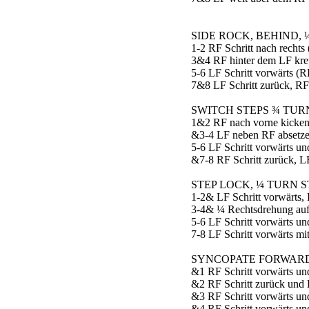
SIDE ROCK, BEHIND, 
1-2 RF Schritt nach recht
3&4 RF hinter dem LF kreu
5-6 LF Schritt vorwärts (
7&8 LF Schritt zurück, RF
SWITCH STEPS ¾ TUR
1&2 RF nach vorne kicken,
&3-4 LF neben RF absetze
5-6 LF Schritt vorwärts u
&7-8 RF Schritt zurück, L
STEP LOCK, ¼ TURN S
1-2& LF Schritt vorwärts, 
3-4& ¼ Rechtsdrehung auf 
5-6 LF Schritt vorwärts u
7-8 LF Schritt vorwärts m
SYNCOPATE FORWARD,
&1 RF Schritt vorwärts un
&2 RF Schritt zurück und 
&3 RF Schritt vorwärts un
&4 RF Schritt vorwärts un