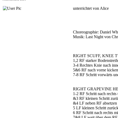
unterrichtet von Alice
Choreographie: Daniel Whi
Musik: Last Night von Ch
RIGHT SCUFF, KNEE T
1,2 RF starker Bodenstreif
3-4 Rechtes Knie nach in
5&6 RF nach vorne kicken,
7-8 RF Schritt vorwärts u
RIGHT GRAPEVINE HE
1-2 RF Schritt nach recht
&3 RF kleinen Schritt zurü
&4 LF neben RF absetzen
5 LF kleinen Schritt zurü
6 RF Schritt nach rechts 
7&8 LF weit über dem RF 