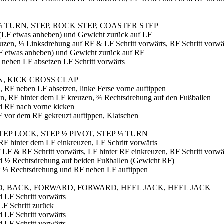
¼ TURN, STEP, ROCK STEP, COASTER STEP
s (LF etwas anheben) und Gewicht zurück auf LF
zen, ¼ Linksdrehung auf RF & LF Schritt vorwärts, RF Schritt vorwä
RF etwas anheben) und Gewicht zurück auf RF
 neben LF absetzen LF Schritt vorwärts
N, KICK CROSS CLAP
 RF neben LF absetzen, linke Ferse vorne auftippen
n, RF hinter dem LF kreuzen, ¾ Rechtsdrehung auf den Fußballen
nd RF nach vorne kicken
F vor dem RF gekreuzt auftippen, Klatschen
TEP LOCK, STEP ½ PIVOT, STEP ¼ TURN
RF hinter dem LF einkreuzen, LF Schritt vorwärts
LF & RF Schritt vorwärts, LF hinter RF einkreuzen, RF Schritt vorwä
nd ½ Rechtsdrehung auf beiden Fußballen (Gewicht RF)
it ¼ Rechtsdrehung und RF neben LF auftippen
 BACK, FORWARD, FORWARD, HEEL JACK, HEEL JACK
d LF Schritt vorwärts
LF Schritt zurück
d LF Schritt vorwärts
d LF Schritt vorwärts