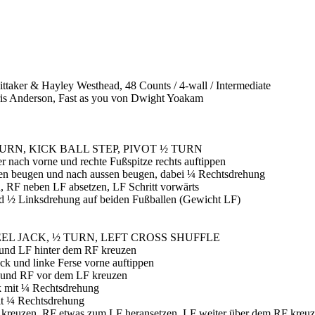
ttaker & Hayley Westhead, 48 Counts / 4-wall / Intermediate
ris Anderson, Fast as you von Dwight Yoakam
URN, KICK BALL STEP, PIVOT ½ TURN
er nach vorne und rechte Fußspitze rechts auftippen
nen beugen und nach aussen beugen, dabei ¼ Rechtsdrehung
 RF neben LF absetzen, LF Schritt vorwärts
nd ½ Linksdrehung auf beiden Fußballen (Gewicht LF)
EL JACK, ½ TURN, LEFT CROSS SHUFFLE
s und LF hinter dem RF kreuzen
ck und linke Ferse vorne auftippen
 und RF vor dem LF kreuzen
ck mit ¼ Rechtsdrehung
mit ¼ Rechtsdrehung
kreuzen, RF etwas zum LF heransetzen, LF weiter über dem RF kreu